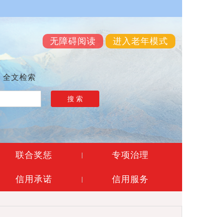
无障碍阅读
进入老年模式
全文检索
搜 索
联合奖惩
专项治理
|
信用承诺
信用服务
|