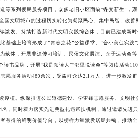
打造等系列便民服务项目，众多老旧小区面貌“蝶变新生”，
建全国文明城市的过程切实转化为凝聚民心、集中民智、改善
续激发。持续打造新时代文明实践综合体，目前已建成新时
此基础上培育形成了“青春之花”公益课堂、“合小美促实践”
”为载体，开展非遗传习培训、民俗文化展演、亲子运动会等活
20个读书品牌，开展“我是领读人”“邻里悦读会”等阅读活动
志愿服务活动480余次，受益群众达2.1万人，进一步激发
续厚植。纵深推进公民道德建设、学雷锋志愿服务、文明社
年”4名，同时着力落实先进典型礼遇帮扶机制，通过邀请先进
德者有得的鲜明价值导向，以榜样力量激发居民共鸣，推动全