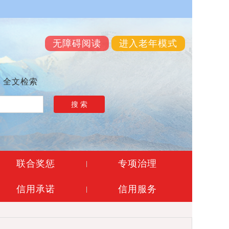
无障碍阅读
进入老年模式
全文检索
搜 索
联合奖惩
专项治理
|
信用承诺
信用服务
|